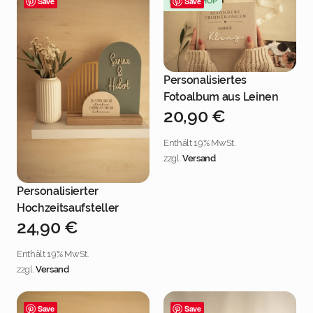
Save
NEU IM SHOP
Save
Personalisiertes
Jetzt personalisieren
Fotoalbum aus Leinen
20,90
€
Enthält 19% MwSt.
zzgl.
Versand
Personalisierter
Jetzt personalisieren
Hochzeitsaufsteller
24,90
€
Enthält 19% MwSt.
zzgl.
Versand
Save
Save