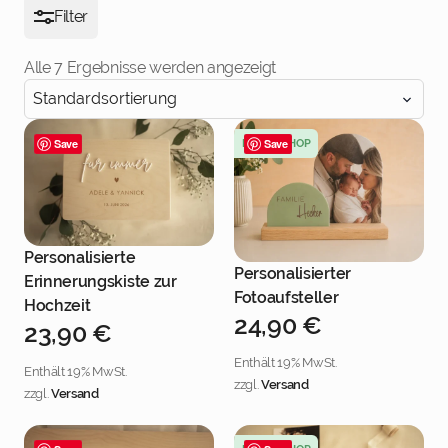
Filter
Alle 7 Ergebnisse werden angezeigt
Save
NEU IM SHOP
Save
Personalisierte
Jetzt personalisieren
Personalisierter
Erinnerungskiste zur
Jetzt personalisieren
Fotoaufsteller
Hochzeit
24,90
€
23,90
€
Enthält 19% MwSt.
Enthält 19% MwSt.
zzgl.
Versand
zzgl.
Versand