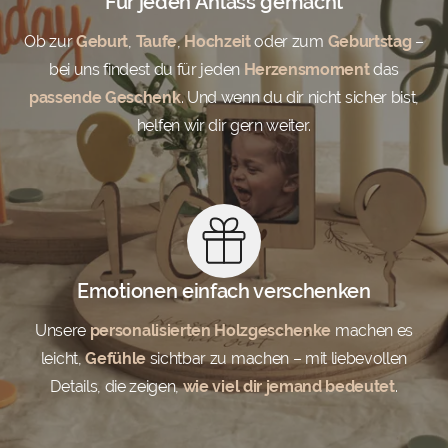
Für jeden Anlass gemacht
Ob zur
Geburt
,
Taufe
,
Hochzeit
oder zum
Geburtstag
–
bei uns findest du für jeden
Herzensmoment
das
passende Geschenk
. Und wenn du dir nicht sicher bist,
helfen wir dir gern weiter.
Emotionen einfach verschenken
Unsere
personalisierten Holzgeschenke
machen es
leicht,
Gefühle
sichtbar zu machen – mit liebevollen
Details, die zeigen,
wie viel dir jemand bedeutet
.