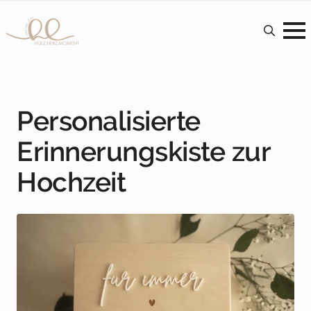
Search
for:
Personalisierte
Wähle dein Wunschdesign
Erinnerungskiste zur
Hochzeit
1
2