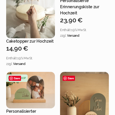
Personalisierte
Jetzt personalisieren
Erinnerungskiste zur
Hochzeit
23,90
€
Enthält 19% MwSt.
zzgl.
Versand
Caketopper zur Hochzeit
Jetzt personalisieren
14,90
€
Enthält 19% MwSt.
zzgl.
Versand
NEU IM SHOP
Save
Save
Personalisierter
Jetzt personalisieren