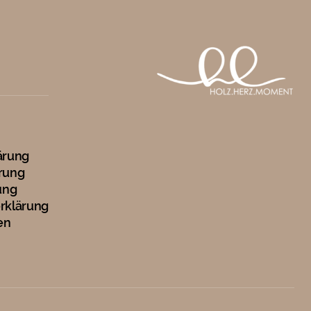
ärung
rung
ung
erklärung
en