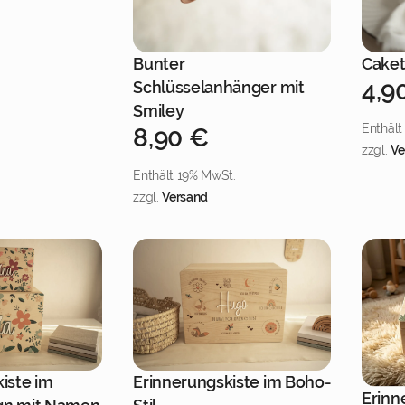
Bunter
Caket
Jetzt personalisieren
4,9
Schlüsselanhänger mit
Smiley
Enthält
8,90
€
zzgl.
Ve
Enthält 19% MwSt.
zzgl.
Versand
iste im
Erinnerungskiste im Boho-
 personalisieren
Jetzt personalisieren
Erinn