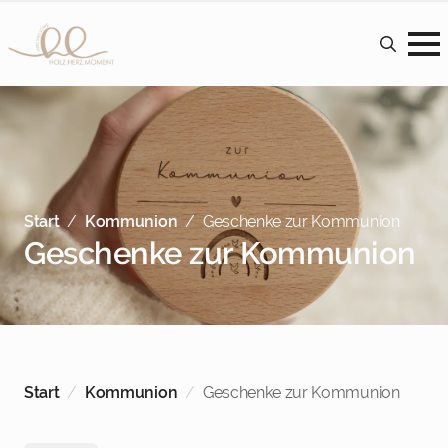
Search
earch
for:
r:
Start
Kommunion
Geschenke zur Kommunion
Geschenke zur Kommunion
n.
ax.
eis
eis
Start
Kommunion
Geschenke zur Kommunion