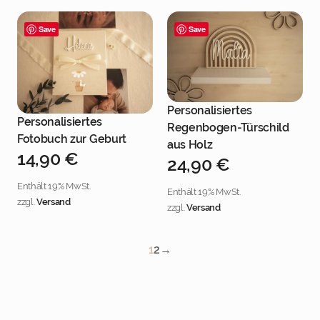
Save
Save
Personalisiertes
Jetzt personalisieren
Personalisiertes
Regenbogen-Türschild
Jetzt personalisieren
Fotobuch zur Geburt
aus Holz
14,90
€
24,90
€
Enthält 19% MwSt.
Enthält 19% MwSt.
zzgl.
Versand
zzgl.
Versand
1
2
→