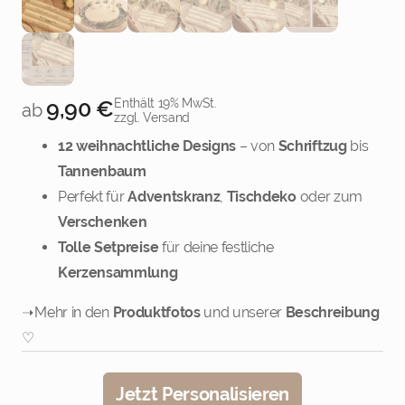
5
4er Set zum
9,90
€
Enthält 19% MwSt.
ab
Zusammenstellen
zzgl. Versand
12 weihnachtliche Designs
– von
Schriftzug
bis
Weiter
Tannenbaum
Perfekt für
Adventskranz
,
Tischdeko
oder zum
Verschenken
Tolle Setpreise
für deine festliche
Kerzensammlung
➝ Mehr in den
Produktfotos
und unserer
Beschreibung
♡
Jetzt Personalisieren