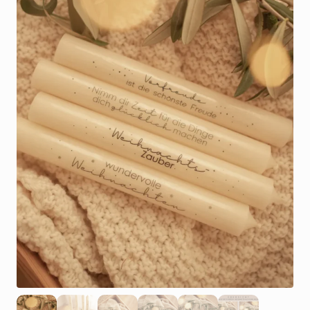
1
2
3
4