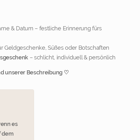
me & Datum – festliche Erinnerung fürs
4
ür Geldgeschenke, Süßes oder Botschaften
nsgeschenk
– schlicht, individuell & persönlich
nd unserer Beschreibung ♡
wenn es
8
uf dem