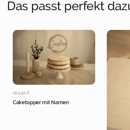
Das passt perfekt daz
Jetzt personalisieren
ab
4,90
€
Caketopper mit Namen