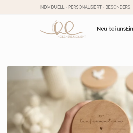
INDIVIDUELL - PERSONALISIERT - BESONDERS
Neu bei uns
Ei
Wähle dein Design
Auf dem ? siehst du immer wenn es eine Info gi