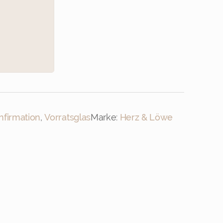
16
firmation
,
Vorratsglas
Marke:
Herz & Löwe