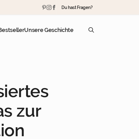
Du hast Fragen?
Bestseller
Unsere Geschichte
Search
for:
siertes
as zur
ion