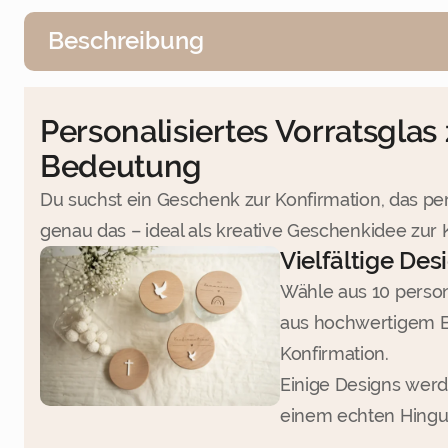
Beschreibung
17
Weiter
Personalisiertes Vorratsgla
Bedeutung
Du suchst ein Geschenk zur Konfirmation, das persö
genau das – ideal als kreative Geschenkidee zur K
Vielfältige Des
Wähle aus 10 person
aus hochwertigem B
Konfirmation.
Einige Designs werd
einem echten Hingu