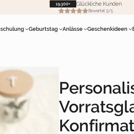
Glückliche Kunden
19.300+
Bewertet 5/5
nschulung
Geburtstag
Anlässe
Geschenkideen
bt, sowie auch auf dem Produktfoto ♡
Personali
Vorratsgl
Konfirmat