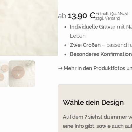
13,90
€
Enthält 19% MwSt.
ab
zzgl. Versand
Individuelle Gravur
mit Na
3
Leben
Zwei Größen
– passend f
Besonderes Konfirmatio
➝ Mehr in den Produktfotos u
Wähle dein Design
Auf dem ? siehst du immer 
7
eine Info gibt, sowie auch a