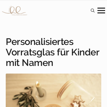
Search
for:
Personalisiertes
Wähle dein Design
Vorratsglas für Kinder
mit Namen
1
2