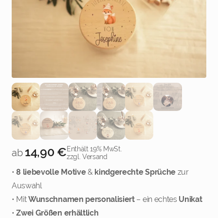
3
4
14,90
€
Enthält 19% MwSt.
ab
zzgl. Versand
•
8 liebevolle Motive
&
kindgerechte Sprüche
zur
5
6
Auswahl
• Mit
Wunschnamen personalisiert
– ein echtes
Unikat
•
Zwei Größen erhältlich