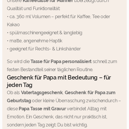
Unsere
Kaffeetasse für Männer
überzeugt durch
Qualität und Funktionalität:
• ca. 360 ml Volumen – perfekt für Kaffee, Tee oder
Kakao
• spülmaschinengeeignet & langlebig
• matte, angenehme Haptik
• geeignet für Rechts- & Linkshänder
So wird die
Tasse für Papa personalisiert
schnell zum
festen Bestandteil seiner täglichen Routine.
Geschenk für Papa mit Bedeutung – für
jeden Tag
Ob als
Vatertagsgeschenk
,
Geschenk für Papa zum
Geburtstag
oder kleine Überraschung zwischendurch –
diese
Papa Tasse mit Gravur
verbindet Alltag mit
Emotion. Ein Geschenk, das nicht nur praktisch ist,
sondern jeden Tag zeigt: Du bist wichtig.