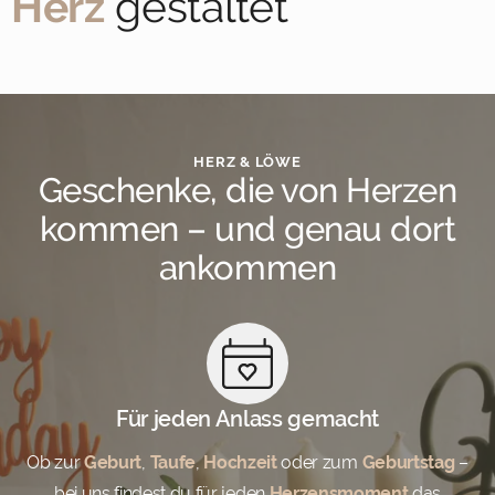
Herz
gestaltet
HERZ & LÖWE
Geschenke, die von Herzen
kommen – und genau dort
ankommen
Für jeden Anlass gemacht
Ob zur
Geburt
,
Taufe
,
Hochzeit
oder zum
Geburtstag
–
bei uns findest du für jeden
Herzensmoment
das