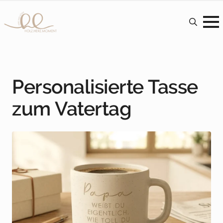
Search
for:
Personalisierte Tasse
Wähle deine Option
zum Vatertag
Weiter