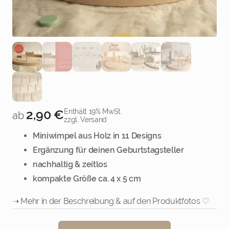
4
5
6
7
8
9
2,90
€
Enthält 19% MwSt.
ab
zzgl. Versand
Miniwimpel aus Holz in 11 Designs
Ergänzung für deinen Geburtstagsteller
nachhaltig & zeitlos
10
11
kompakte Größe ca. 4 x 5 cm
Weiter
➝ Mehr in der Beschreibung & auf den Produktfotos ♡