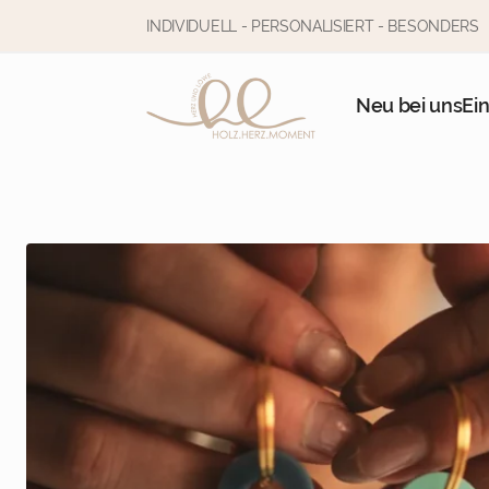
INDIVIDUELL - PERSONALISIERT - BESONDERS
Neu bei uns
Ei
Wähle deine Farbkombination ♡
Rosa mit Nude
Flieder mit