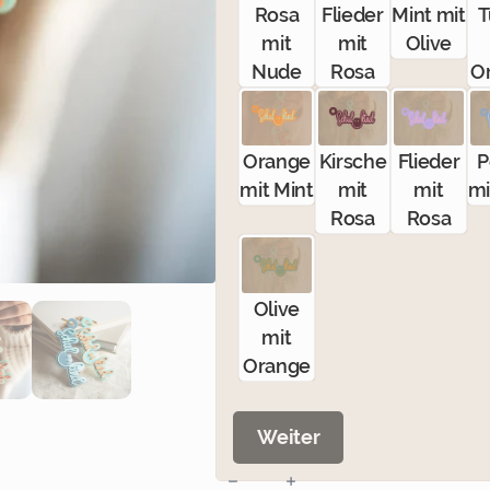
Rosa
Flieder
Mint mit
T
mit
mit
Olive
Nude
Rosa
O
Orange
Kirsche
Flieder
P
mit Mint
mit
mit
mi
Rosa
Rosa
Olive
mit
Orange
Weiter
Bunter