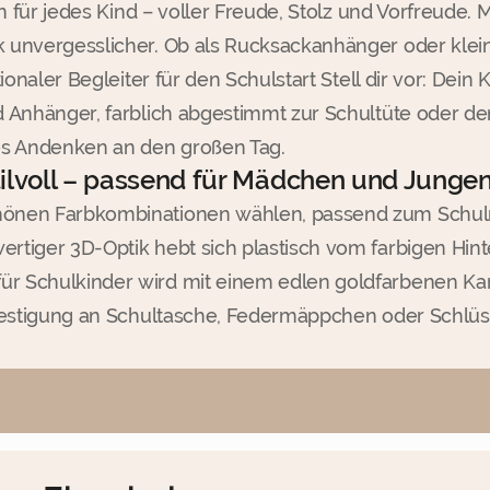
in für jedes Kind – voller Freude, Stolz und Vorfreude
unvergesslicher. Ob als Rucksackanhänger oder kleine 
onaler Begleiter für den Schulstart Stell dir vor: Dein 
 Anhänger, farblich abgestimmt zur Schultüte oder dem
es Andenken an den großen Tag.
tilvoll – passend für Mädchen und Junge
hönen Farbkombinationen wählen, passend zum Schulra
ertiger 3D-Optik hebt sich plastisch vom farbigen Hin
ür Schulkinder wird mit einem edlen goldfarbenen Karab
 Befestigung an Schultasche, Federmäppchen oder Schlü