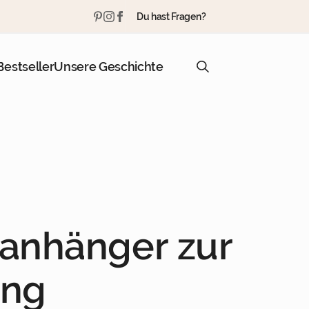
Du hast Fragen?
Bestseller
Unsere Geschichte
Search
for:
lanhänger zur
ung
Türkis mit Orange