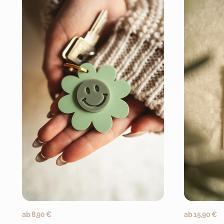
Jetzt personalisieren
ab
8,90
€
ab
15,90
€