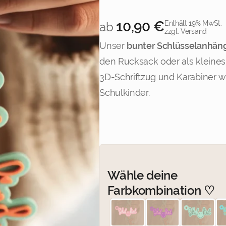
10,90
€
Enthält 19% MwSt.
ab
zzgl. Versand
Unser
bunter Schlüsselanhäng
den Rucksack oder als kleines
3D-Schriftzug und Karabiner wi
Schulkinder.
t Rosa
Flieder mit Rosa
Wähle deine
Farbkombination ♡