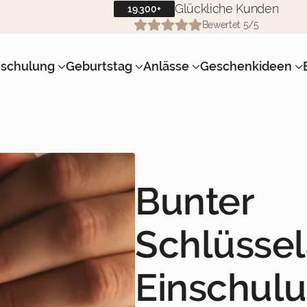
Glückliche Kunden
19.300+
Bewertet 5/5
nschulung
Geburtstag
Anlässe
Geschenkideen
Bunter
Schlüsse
Einschul
 Rosa
Mint mit Olive