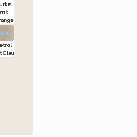
ürkis
mit
range
etrol
t Blau