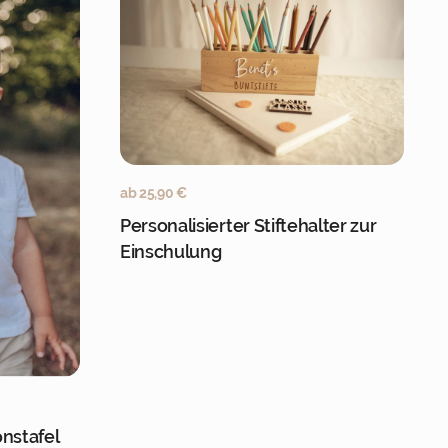
Jetzt personalisieren
ab
25,90
€
Personalisierter Stiftehalter zur
Einschulung
onalisieren
onstafel