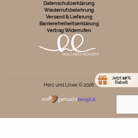
Datenschutzerklärung
Wiederrufsbelehrung
Versand & Lieferung
Barrierefreiheitserklärung
Vertrag Widerrufen
Jetzt
10%
Rabatt
Herz und Löwe ©
2026
mit
gemacht
beegital
.
0