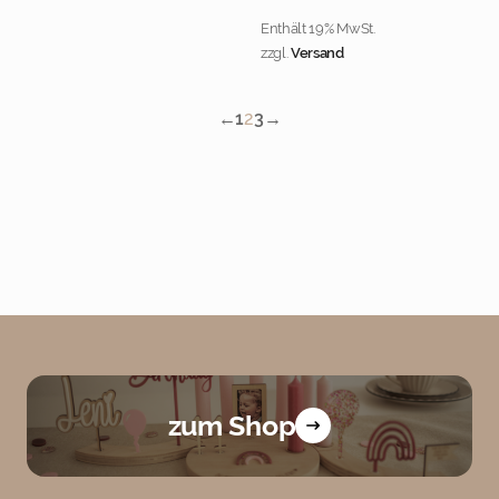
Enthält 19% MwSt.
zzgl.
Versand
←
1
2
3
→
zum Shop