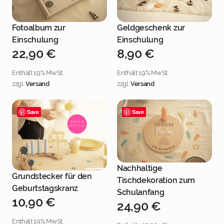
Fotoalbum zur
Geldgeschenk zur
Jetzt personalisieren
Jetzt personalisieren
Einschulung
Einschulung
22,90
€
8,90
€
Enthält 19% MwSt.
Enthält 19% MwSt.
zzgl.
Versand
zzgl.
Versand
Save
Save
Nachhaltige
Jetzt personalisieren
Grundstecker für den
Tischdekoration zum
Jetzt personalisieren
Geburtstagskranz
Schulanfang
10,90
€
24,90
€
Enthält 19% MwSt.