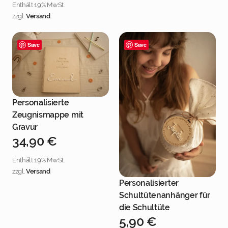
Enthält 19% MwSt.
zzgl.
Versand
Save
Save
Personalisierte
Jetzt personalisieren
Zeugnismappe mit
Gravur
34,90
€
Enthält 19% MwSt.
zzgl.
Versand
Personalisierter
Jetzt personalisieren
Schultütenanhänger für
die Schultüte
5,90
€