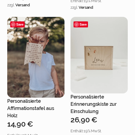
Enthält 19% MwSt.
zzgl.
Versand
zzgl.
Versand
Save
Save
Personalisierte
Jetzt personalisieren
Personalisierte
Erinnerungskiste zur
Jetzt personalisieren
Affirmationstafel aus
Einschulung
Holz
26,90
€
14,90
€
Enthält 19% MwSt.